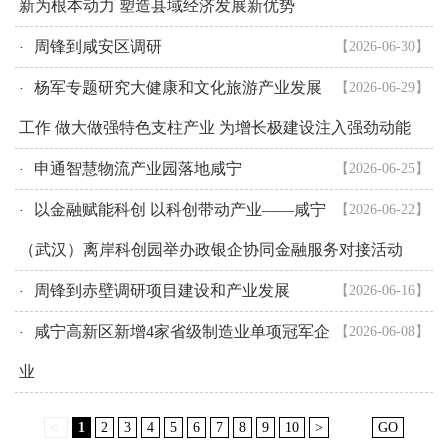
新为根本动力 塑造县域经济发展新优势
周锋到咸安区调研
【2026-06-30】
·
杨军专题研究大健康和文化旅游产业发展
【2026-06-29】
·
工作 做大做强特色支柱产业 为增长极建设注入强劲动能
申通智慧物流产业园落地咸宁
【2026-06-25】
·
以金融赋能科创 以科创带动产业——咸宁
【2026-06-22】
·
（武汉）离岸科创园举办政银企协同金融服务对接活动
周锋到赤壁调研项目建设和产业发展
【2026-06-16】
·
咸宁高新区新增4家省级制造业单项冠军企
【2026-06-08】
·
业
<
1
2
3
4
5
6
7
8
9
10
>
GO