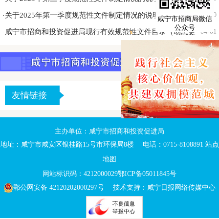
关于2025年第一季度规范性文件制定情况的说明
04-10
·
咸宁市招商局微信
公众号
咸宁市招商和投资促进局现行有效规范性文件目录（动态更
04-01
·
x
新）
友情链接
主办单位：咸宁市招商和投资促进局
地址：咸宁市咸安区银桂路15号市环保局8楼 电话：0715-8108891
站点
地图
网站标识码：4212000029
鄂ICP备05011845号
鄂公网安备 42120202000297号
技术支持：咸宁日报网络传媒中心