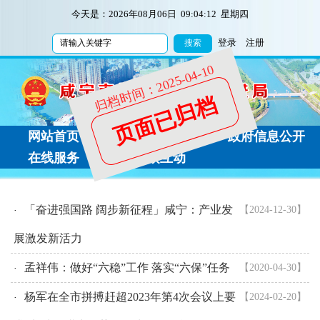
今天是：
2026年08月06日 09:04:12 星期四
登录
注册
归档时间：2025-04-10
页面已归档
网站首页
新闻动态
政府信息公开
在线服务
公众互动
「奋进强国路 阔步新征程」咸宁：产业发
【2024-12-30】
·
展激发新活力
孟祥伟：做好“六稳”工作 落实“六保”任务
【2020-04-30】
·
杨军在全市拼搏赶超2023年第4次会议上要
【2024-02-20】
·