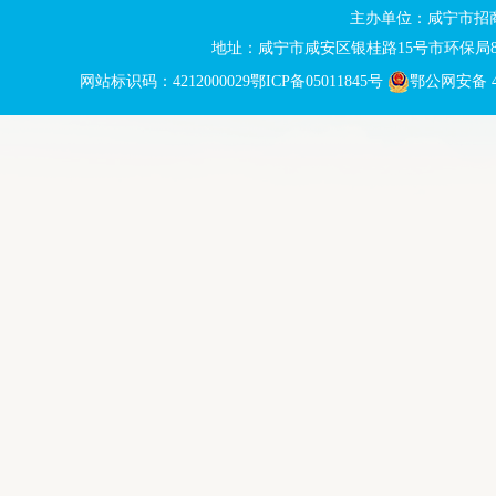
主办单位：咸宁市招
地址：咸宁市咸安区银桂路15号市环保局8楼 
网站标识码：4212000029
鄂ICP备05011845号
鄂公网安备 42