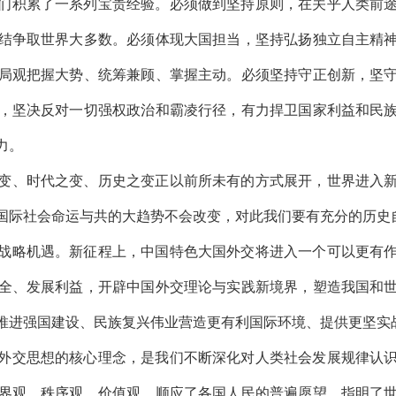
们积累了一系列宝贵经验。必须做到坚持原则，在关乎人类前
结争取世界大多数。必须体现大国担当，坚持弘扬独立自主精
局观把握大势、统筹兼顾、掌握主动。必须坚持守正创新，坚
，坚决反对一切强权政治和霸凌行径，有力捍卫国家利益和民
力。
变、时代之变、历史之变正以前所未有的方式展开，世界进入
国际社会命运与共的大趋势不会改变，对此我们要有充分的历史
战略机遇。新征程上，中国特色大国外交将进入一个可以更有
全、发展利益，开辟中国外交理论与实践新境界，塑造我国和
推进强国建设、民族复兴伟业营造更有利国际环境、提供更坚实
外交思想的核心理念，是我们不断深化对人类社会发展规律认
界观、秩序观、价值观，顺应了各国人民的普遍愿望，指明了